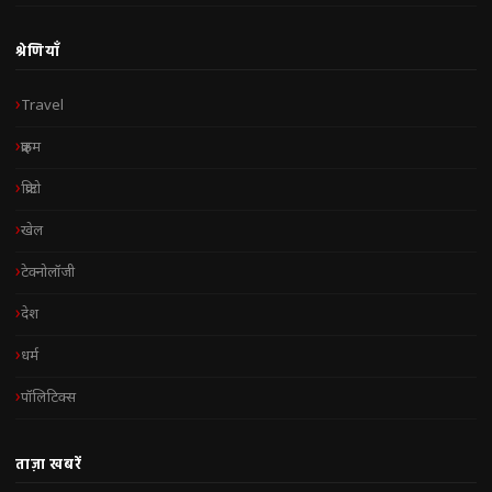
श्रेणियाँ
Travel
क्राइम
क्रिप्टो
खेल
टेक्नोलॉजी
देश
धर्म
पॉलिटिक्स
ताज़ा खबरें