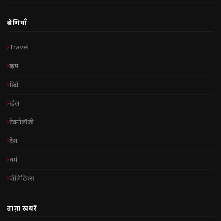
श्रेणियाँ
Travel
क्राइम
क्रिप्टो
खेल
टेक्नोलॉजी
देश
धर्म
पॉलिटिक्स
ताज़ा खबरें