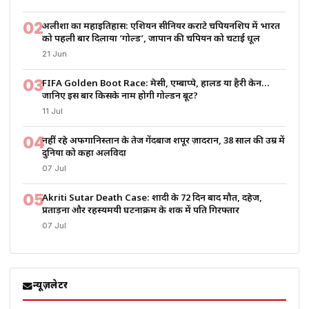
02
अलीशा का महाइतिहास: एशियन सीनियर कराटे चैंपियनशिप में भारत
को पहली बार दिलाया ‘गोल्ड’, जापान की चैंपियन को चटाई धूल
21 Jun
03
FIFA Golden Boot Race: मेसी, एम्बाप्पे, हालैंड या हैरी केन…
जानिए इस बार किसके नाम होगी गोल्डन बूट?
11 Jul
04
नहीं रहे अफगानिस्तान के तेज गेंदबाज शपूर ज़ादरान, 38 साल की उम्र में
दुनिया को कहा अलविदा
07 Jul
05
Akriti Sutar Death Case: शादी के 72 दिन बाद मौत, दहेज,
प्रताड़ना और रहस्यमयी घटनाक्रम के शक में पति गिरफ्तार
07 Jul
न्यूज़लेटर