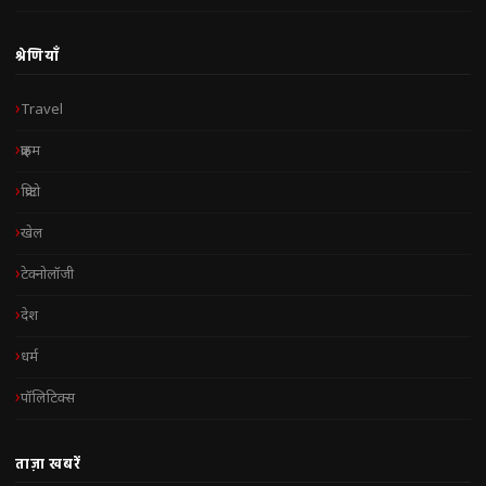
श्रेणियाँ
Travel
क्राइम
क्रिप्टो
खेल
टेक्नोलॉजी
देश
धर्म
पॉलिटिक्स
ताज़ा खबरें