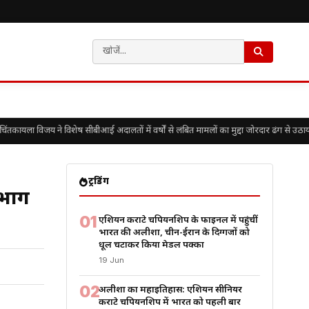
ायला विजय ने विशेष सीबीआई अदालतों में वर्षों से लंबित मामलों का मुद्दा जोरदार ढंग से उठाया
ट्रेंडिंग
 भाग
01
एशियन कराटे चैंपियनशिप के फाइनल में पहुंचीं
भारत की अलीशा, चीन-ईरान के दिग्गजों को
धूल चटाकर किया मेडल पक्का
19 Jun
02
अलीशा का महाइतिहास: एशियन सीनियर
कराटे चैंपियनशिप में भारत को पहली बार