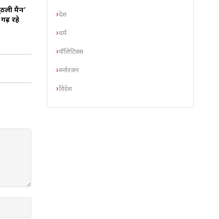
ुठली मैन’
देश
गढ़ रहे
धर्म
पॉलिटिक्स
मनोरंजन
विदेश