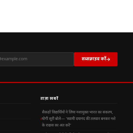
सब्सक्राइब करें
ताज़ा खबरें
सैकड़ों विद्यार्थियों ने लिया नशामुक्त भारत का संकल्प,
योगी सूरी बोले— ‘स्वामी दयानंद की तलवार बनकर नशे
के राक्षस का अंत करें’