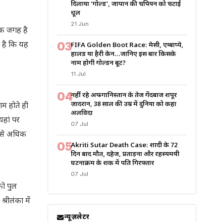
दिलाया ‘गोल्ड’, जापान की चैंपियन को चटाई
धूल
21 Jun
एक जगह है
03
ह है कि यह
FIFA Golden Boot Race: मेसी, एम्बाप्पे,
हालैंड या हैरी केन…जानिए इस बार किसके
नाम होगी गोल्डन बूट?
11 Jul
04
नहीं रहे अफगानिस्तान के तेज गेंदबाज शपूर
ज़ादरान, 38 साल की उम्र में दुनिया को कहा
ाम होते ही
अलविदा
यहां पर
07 Jul
0 से अधिक
05
Akriti Sutar Death Case: शादी के 72
दिन बाद मौत, दहेज, प्रताड़ना और रहस्यमयी
घटनाक्रम के शक में पति गिरफ्तार
07 Jul
को पुल
रीलंका में
न्यूज़लेटर