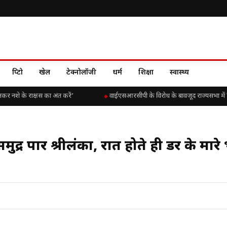
क्रिप्टो
खेल
टेक्नोलॉजी
धर्म
शिक्षा
स्वास्थ्य
कर नशे के राक्षस का अंत करें’
वाईएसआरसीपी के विरोध के बावजूद राज्यसभा में चिंतक
द्र पार श्रीलंका, रात होते ही डर के मारे