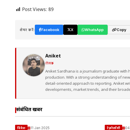
Post Views:
89
शेयर करें:
Facebook
X
WhatsApp
Copy
Aniket
लेखक
Aniket Sardhana is a journalism graduate with 
production. With a strong understanding of ne
detail-oriented approach to reporting. Aniket wr
developments, market trends, and their broad
संबंधित खबरें
11 Jan 2025
04
विदेश
टेक्नोलॉजी