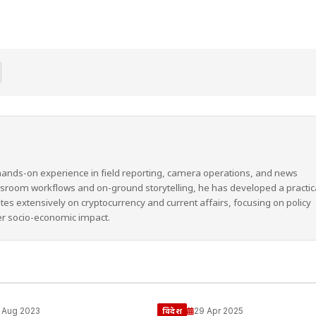
hands-on experience in field reporting, camera operations, and news
wsroom workflows and on-ground storytelling, he has developed a practic
ites extensively on cryptocurrency and current affairs, focusing on policy
er socio-economic impact.
 Aug 2023
29 Apr 2025
विदेश