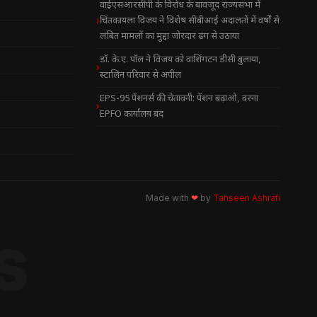
वाईएसआरसीपी के विरोध के बावजूद राज्यसभा में
चिंतकायला विजय ने विशेष सीबीआई अदालतों में वर्षों से
लंबित मामलों का मुद्दा जोरदार ढंग से उठाया
डॉ. के.ए. पॉल ने विजय को वाशिंगटन डीसी बुलाया,
स्टालिन परिवार से अपील
EPS-95 पेंशनर्स की चेतावनी: पेंशन बढ़ाओ, वरना
EPFO कार्यालय बंद
Made with
❤
by
Tahseen Ashrafi
S