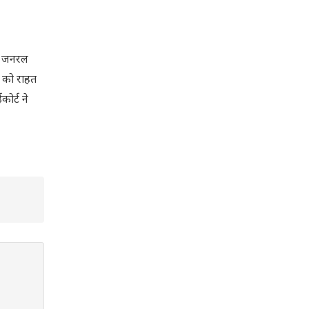
टर जनरल
ं को राहत
ोर्ट ने