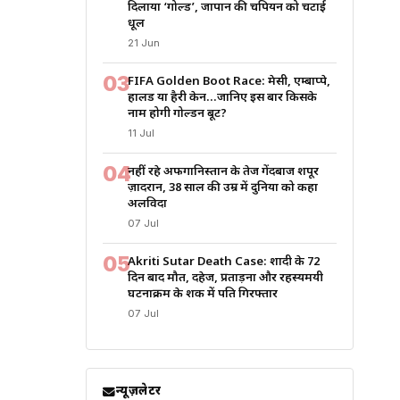
दिलाया ‘गोल्ड’, जापान की चैंपियन को चटाई
धूल
21 Jun
03
FIFA Golden Boot Race: मेसी, एम्बाप्पे,
हालैंड या हैरी केन…जानिए इस बार किसके
नाम होगी गोल्डन बूट?
11 Jul
04
नहीं रहे अफगानिस्तान के तेज गेंदबाज शपूर
ज़ादरान, 38 साल की उम्र में दुनिया को कहा
अलविदा
07 Jul
05
Akriti Sutar Death Case: शादी के 72
दिन बाद मौत, दहेज, प्रताड़ना और रहस्यमयी
घटनाक्रम के शक में पति गिरफ्तार
07 Jul
न्यूज़लेटर