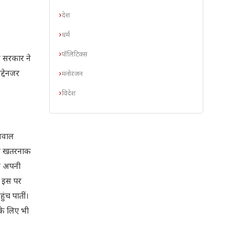
देश
धर्म
पॉलिटिक्स
द सरकार ने
द्देनजर
मनोरंजन
विदेश
 सवाल
 और खतरनाक
ुद अपनी
र इस पर
ंच पातीं।
 के लिए भी