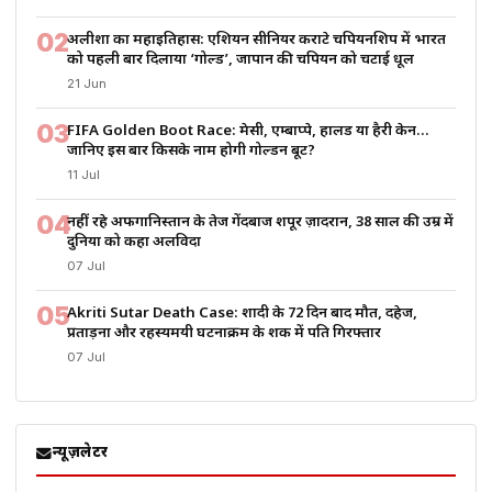
02
अलीशा का महाइतिहास: एशियन सीनियर कराटे चैंपियनशिप में भारत
को पहली बार दिलाया ‘गोल्ड’, जापान की चैंपियन को चटाई धूल
21 Jun
03
FIFA Golden Boot Race: मेसी, एम्बाप्पे, हालैंड या हैरी केन…
जानिए इस बार किसके नाम होगी गोल्डन बूट?
11 Jul
04
नहीं रहे अफगानिस्तान के तेज गेंदबाज शपूर ज़ादरान, 38 साल की उम्र में
दुनिया को कहा अलविदा
07 Jul
05
Akriti Sutar Death Case: शादी के 72 दिन बाद मौत, दहेज,
प्रताड़ना और रहस्यमयी घटनाक्रम के शक में पति गिरफ्तार
07 Jul
न्यूज़लेटर