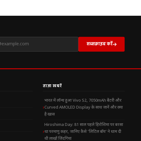
सब्सक्राइब करें
ताज़ा खबरें
भारत में लॉन्च हुआ Vivo S2, 7050mAh बैटरी और
Curved AMOLED Display के साथ जानें और क्या
है खास
Hiroshima Day: 81 साल पहले हिरोशिमा पर बरसा
था परमाणु कहर, जानिए कैसे ‘लिटिल बॉय’ ने थाम दी
थी लाखों जिंदगियां