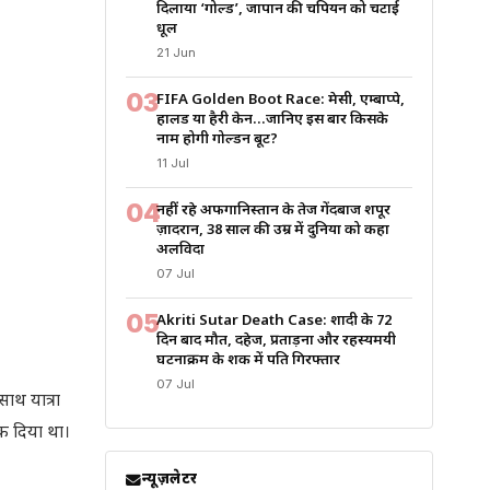
दिलाया ‘गोल्ड’, जापान की चैंपियन को चटाई
धूल
21 Jun
03
FIFA Golden Boot Race: मेसी, एम्बाप्पे,
हालैंड या हैरी केन…जानिए इस बार किसके
नाम होगी गोल्डन बूट?
11 Jul
04
नहीं रहे अफगानिस्तान के तेज गेंदबाज शपूर
ज़ादरान, 38 साल की उम्र में दुनिया को कहा
अलविदा
07 Jul
05
Akriti Sutar Death Case: शादी के 72
दिन बाद मौत, दहेज, प्रताड़ना और रहस्यमयी
घटनाक्रम के शक में पति गिरफ्तार
07 Jul
साथ यात्रा
़क दिया था।
न्यूज़लेटर