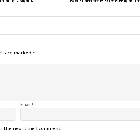
्म का हो : हाईकोर्ट
खिलाफ केस चलाने की सीबीआई को म
lds are marked
*
Email *
or the next time I comment.