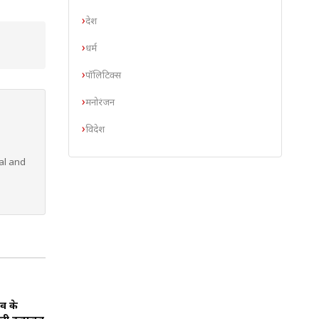
देश
धर्म
पॉलिटिक्स
मनोरंजन
विदेश
al and
व के