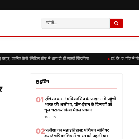
, जानिए कैसे ‘लिटिल बॉय’ ने थाम दी थी लाखों जिंदगियां
डॉ. के. ए. पॉल ने म
ट्रेंडिंग
र
01
एशियन कराटे चैंपियनशिप के फाइनल में पहुंचीं
भारत की अलीशा, चीन-ईरान के दिग्गजों को
धूल चटाकर किया मेडल पक्का
19 Jun
02
अलीशा का महाइतिहास: एशियन सीनियर
कराटे चैंपियनशिप में भारत को पहली बार