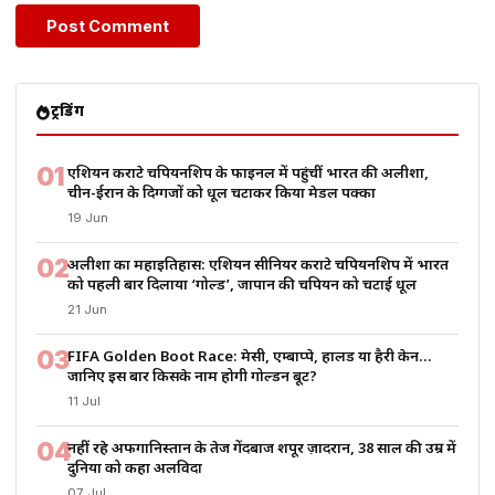
ट्रेंडिंग
01
एशियन कराटे चैंपियनशिप के फाइनल में पहुंचीं भारत की अलीशा,
चीन-ईरान के दिग्गजों को धूल चटाकर किया मेडल पक्का
19 Jun
02
अलीशा का महाइतिहास: एशियन सीनियर कराटे चैंपियनशिप में भारत
को पहली बार दिलाया ‘गोल्ड’, जापान की चैंपियन को चटाई धूल
21 Jun
03
FIFA Golden Boot Race: मेसी, एम्बाप्पे, हालैंड या हैरी केन…
जानिए इस बार किसके नाम होगी गोल्डन बूट?
11 Jul
04
नहीं रहे अफगानिस्तान के तेज गेंदबाज शपूर ज़ादरान, 38 साल की उम्र में
दुनिया को कहा अलविदा
07 Jul