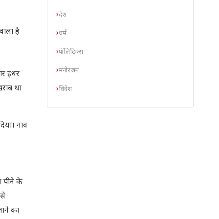
देश
वाला है
धर्म
पॉलिटिक्स
मनोरंजन
तार इधर
खराब था
विदेश
दिया। नाव
 पीने के
से
ाने का