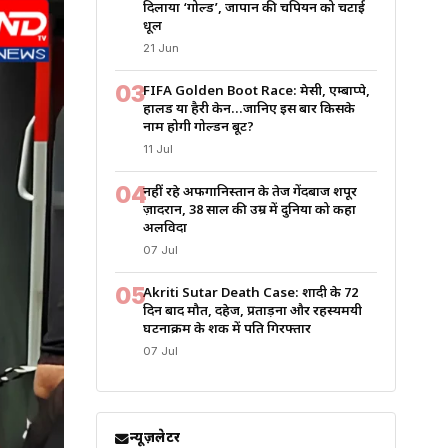
दिलाया ‘गोल्ड’, जापान की चैंपियन को चटाई
धूल
21 Jun
03
FIFA Golden Boot Race: मेसी, एम्बाप्पे,
हालैंड या हैरी केन…जानिए इस बार किसके
नाम होगी गोल्डन बूट?
11 Jul
04
नहीं रहे अफगानिस्तान के तेज गेंदबाज शपूर
ज़ादरान, 38 साल की उम्र में दुनिया को कहा
अलविदा
07 Jul
05
Akriti Sutar Death Case: शादी के 72
दिन बाद मौत, दहेज, प्रताड़ना और रहस्यमयी
घटनाक्रम के शक में पति गिरफ्तार
07 Jul
न्यूज़लेटर