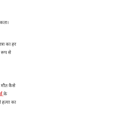
सकता।
त्रा का हर
 रूप से
 मौत कैसे
र्ड
के
 हत्या का