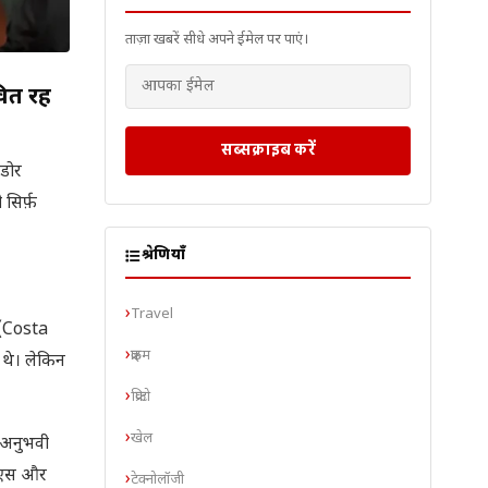
ताज़ा खबरें सीधे अपने ईमेल पर पाएं।
वित रह
सब्सक्राइब करें
ाडोर
सिर्फ़
श्रेणियाँ
Travel
ल (Costa
क्राइम
 थे। लेकिन
क्रिप्टो
खेल
 अनुभवी
पीएस और
टेक्नोलॉजी