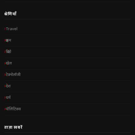
श्रेणियाँ
Travel
क्राइम
क्रिप्टो
खेल
टेक्नोलॉजी
देश
धर्म
पॉलिटिक्स
ताज़ा खबरें