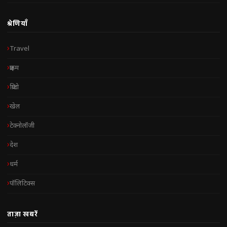
श्रेणियाँ
Travel
क्राइम
क्रिप्टो
खेल
टेक्नोलॉजी
देश
धर्म
पॉलिटिक्स
ताज़ा खबरें