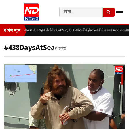
असम बाढ़ राहत के लिए Gen Z, DU और नॉर्थ ईस्ट छात्रों ने बढ़ाया मदद का हा
ब्रेकिंग न्यूज़
#438DaysAtSea
(1 खबरें)