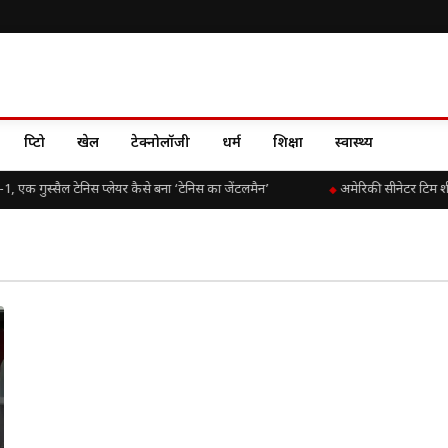
क्रिप्टो
खेल
टेक्नोलॉजी
धर्म
शिक्षा
स्वास्थ्य
क गुस्सैल टेनिस प्लेयर कैसे बना ‘टेनिस का जेंटलमैन’
अमेरिकी सीनेटर टिम शी