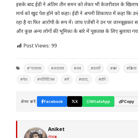
इसके बाद ईडी ने अंतिम तीन समन को लेकर भी केजरीवाल के खिलाफ कोर
मार्च को खुद पेश होने को कहा। ईडी ने अपनी शिकायत में कहा कि उन्
रहा है या फिर आरोपी के रूप में। जांच एजेंसी ने उन पर जानबूझ
और कुछ अन्य लोगों की भूमिका के बारे में पूछताछ के लिए बुलाया गया
Post Views:
99
#“दरवाजा
#अदालत
#अब
#ऊपरी
#का
#किया
#पेश
#पॉलिटिक्स
#में
#वादा,
#होने
शेयर करें:
Facebook
X
WhatsApp
Copy
Aniket
लेखक