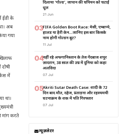
दिलाया ‘गोल्ड’, जापान की चैंपियन को चटाई
धूल
21 Jun
ं ईडी के
03
 था। अब
FIFA Golden Boot Race: मेसी, एम्बाप्पे,
हालैंड या हैरी केन…जानिए इस बार किसके
 किया गया
नाम होगी गोल्डन बूट?
11 Jul
04
नहीं रहे अफगानिस्तान के तेज गेंदबाज शपूर
े खिलाफ
ज़ादरान, 38 साल की उम्र में दुनिया को कहा
ं दोषी
अलविदा
07 Jul
ेस में
05
Akriti Sutar Death Case: शादी के 72
दिन बाद मौत, दहेज, प्रताड़ना और रहस्यमयी
या था।
घटनाक्रम के शक में पति गिरफ्तार
07 Jul
्यमंत्री
ी मांग करते
न्यूज़लेटर