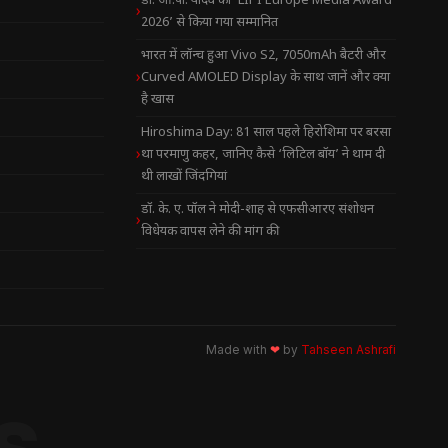
डॉ. ओ.पी. यादव को ‘LIPI Europe Media Award
2026’ से किया गया सम्मानित
भारत में लॉन्च हुआ Vivo S2, 7050mAh बैटरी और
Curved AMOLED Display के साथ जानें और क्या
है खास
Hiroshima Day: 81 साल पहले हिरोशिमा पर बरसा
था परमाणु कहर, जानिए कैसे ‘लिटिल बॉय’ ने थाम दी
थी लाखों जिंदगियां
डॉ. के. ए. पॉल ने मोदी-शाह से एफसीआरए संशोधन
विधेयक वापस लेने की मांग की
Made with
❤
by
Tahseen Ashrafi