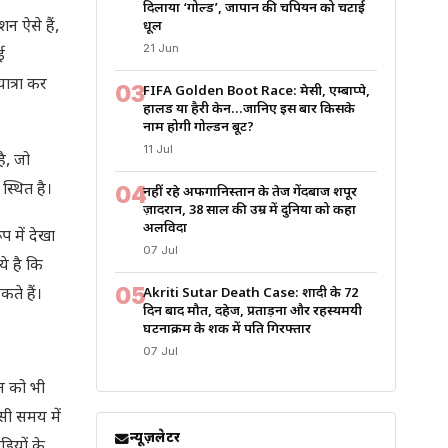
दिलाया ‘गोल्ड’, जापान की चैंपियन को चटाई
शन ऐसे हैं,
धूल
21 Jun
ई
ात्रा कर
03
FIFA Golden Boot Race: मेसी, एम्बाप्पे,
हालैंड या हैरी केन…जानिए इस बार किसके
नाम होगी गोल्डन बूट?
11 Jul
है, जो
स्थित है।
04
नहीं रहे अफगानिस्तान के तेज गेंदबाज शपूर
ज़ादरान, 38 साल की उम्र में दुनिया को कहा
अलविदा
प में देखा
07 Jul
ये है कि
05
ते हैं।
Akriti Sutar Death Case: शादी के 72
दिन बाद मौत, दहेज, प्रताड़ना और रहस्यमयी
घटनाक्रम के शक में पति गिरफ्तार
07 Jul
शन को भी
सी समय में
न्यूज़लेटर
ियों के