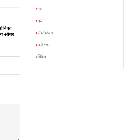
देश
धर्म
मोनिका
पॉलिटिक्स
बना ओवर
मनोरंजन
विदेश