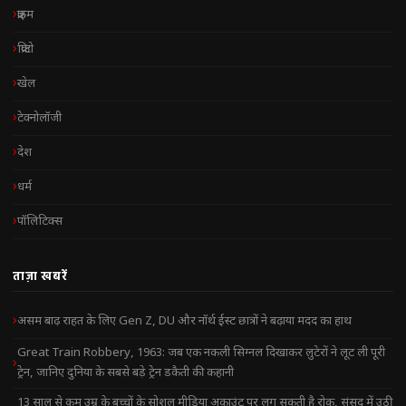
क्राइम
क्रिप्टो
खेल
टेक्नोलॉजी
देश
धर्म
पॉलिटिक्स
ताज़ा खबरें
असम बाढ़ राहत के लिए Gen Z, DU और नॉर्थ ईस्ट छात्रों ने बढ़ाया मदद का हाथ
Great Train Robbery, 1963: जब एक नकली सिग्नल दिखाकर लुटेरों ने लूट ली पूरी
ट्रेन, जानिए दुनिया के सबसे बड़े ट्रेन डकैती की कहानी
13 साल से कम उम्र के बच्चों के सोशल मीडिया अकाउंट पर लग सकती है रोक, संसद में उठी