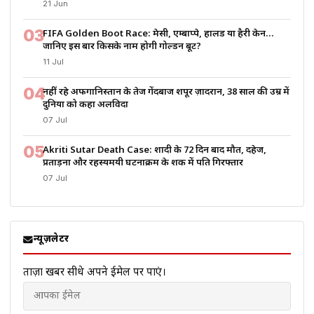
21 Jun
03
FIFA Golden Boot Race: मेसी, एम्बाप्पे, हालैंड या हैरी केन…
जानिए इस बार किसके नाम होगी गोल्डन बूट?
11 Jul
04
नहीं रहे अफगानिस्तान के तेज गेंदबाज शपूर ज़ादरान, 38 साल की उम्र में
दुनिया को कहा अलविदा
07 Jul
05
Akriti Sutar Death Case: शादी के 72 दिन बाद मौत, दहेज,
प्रताड़ना और रहस्यमयी घटनाक्रम के शक में पति गिरफ्तार
07 Jul
न्यूज़लेटर
ताज़ा खबरें सीधे अपने ईमेल पर पाएं।