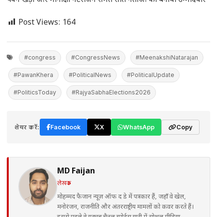
पवन खेड़ा और मीनाक्षी नटराजन समेत सात नेताओं को बनाया उम्मीदवार
Post Views:
164
#congress
#CongressNews
#MeenakshiNatarajan
#PawanKhera
#PoliticalNews
#PoliticalUpdate
#PoliticsToday
#RajyaSabhaElections2026
शेयर करें:
Facebook
X
WhatsApp
Copy
MD Faijan
लेखक
मोहम्मद फैजान न्यूज़ ऑफ द डे में पत्रकार हैं, जहाँ वे खेल,
मनोरंजन, राजनीति और अंतरराष्ट्रीय मामलों को कवर करते हैं।