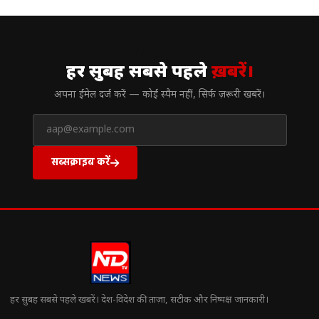
// न्यूज़लेटर
हर सुबह सबसे पहले
ख़बरें।
अपना ईमेल दर्ज करें — कोई स्पैम नहीं, सिर्फ ज़रूरी खबरें।
सब्सक्राइब करें
हर सुबह सबसे पहले खबरें। देश-विदेश की ताज़ा, सटीक और निष्पक्ष जानकारी।