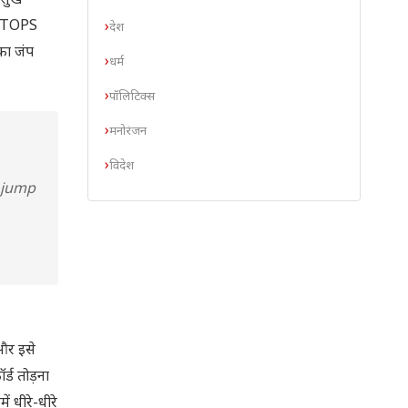
नसुख
ए! TOPS
देश
का जंप
धर्म
पॉलिटिक्स
मनोरंजन
विदेश
 jump
 और इसे
र्ड तोड़ना
ं धीरे-धीरे