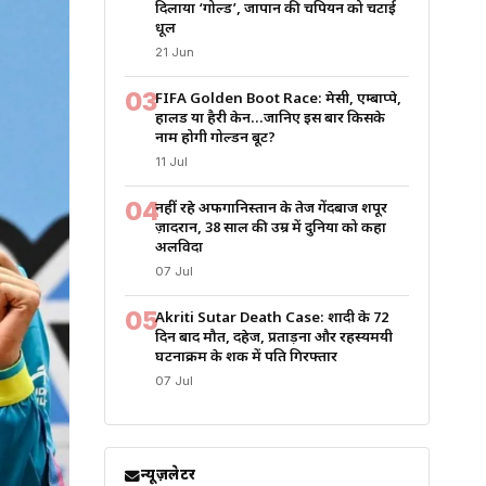
दिलाया ‘गोल्ड’, जापान की चैंपियन को चटाई
धूल
21 Jun
03
FIFA Golden Boot Race: मेसी, एम्बाप्पे,
हालैंड या हैरी केन…जानिए इस बार किसके
नाम होगी गोल्डन बूट?
11 Jul
04
नहीं रहे अफगानिस्तान के तेज गेंदबाज शपूर
ज़ादरान, 38 साल की उम्र में दुनिया को कहा
अलविदा
07 Jul
05
Akriti Sutar Death Case: शादी के 72
दिन बाद मौत, दहेज, प्रताड़ना और रहस्यमयी
घटनाक्रम के शक में पति गिरफ्तार
07 Jul
न्यूज़लेटर