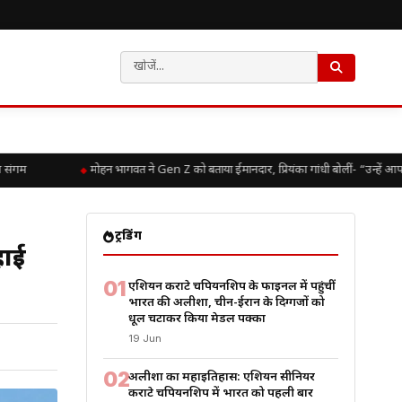
म
मोहन भागवत ने Gen Z को बताया ईमानदार, प्रियंका गांधी बोलीं- “उन्हें आपके स
ट्रेंडिंग
हाई
01
एशियन कराटे चैंपियनशिप के फाइनल में पहुंचीं
भारत की अलीशा, चीन-ईरान के दिग्गजों को
धूल चटाकर किया मेडल पक्का
19 Jun
02
अलीशा का महाइतिहास: एशियन सीनियर
कराटे चैंपियनशिप में भारत को पहली बार