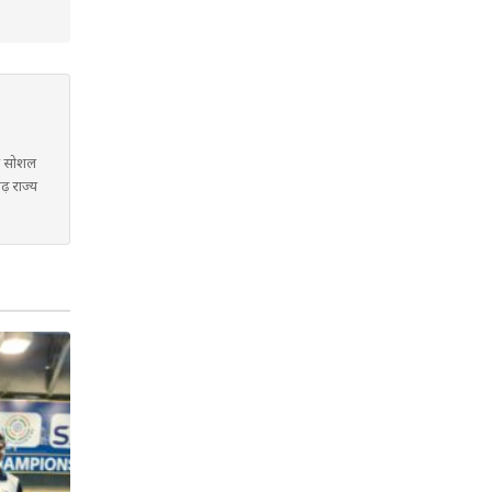
में सोशल
गढ़ राज्य