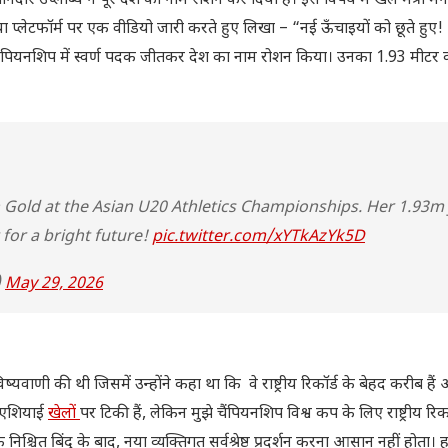
उप्लब्धि ने पूरे देश का नाम रोशन कर दिया है। इस विषय में खेल मंत्री म
िया प्लेटफॉर्म पर एक वीडियो जारी करते हुए लिखा – “नई ऊँचाइयों को छूते हु
चैंपियनशिप में स्वर्ण पदक जीतकर देश का नाम रोशन किया। उनका 1.93 मीटर 
n Gold at the Asian U20 Athletics Championships. Her 1.93m
for a bright future!
pic.twitter.com/xYTkAzYk5D
)
May 29, 2026
ाणी की थी जिसमें उन्होंने कहा था कि वे राष्ट्रीय रिकॉर्ड के बेहद करीब हैं
ं एशियाई
खेलों
पर टिकी हैं, लेकिन मुझे चैंपियनशिप विश्व कप के लिए राष्ट्रीय रिकॉ
्चित बिंदु के बाद, नया व्यक्तिगत सर्वश्रेष्ठ प्रदर्शन करना आसान नहीं होता। हमे