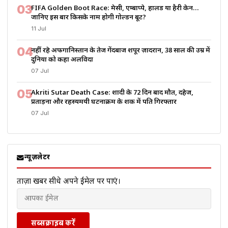
03
FIFA Golden Boot Race: मेसी, एम्बाप्पे, हालैंड या हैरी केन…
जानिए इस बार किसके नाम होगी गोल्डन बूट?
11 Jul
04
नहीं रहे अफगानिस्तान के तेज गेंदबाज शपूर ज़ादरान, 38 साल की उम्र में
दुनिया को कहा अलविदा
07 Jul
05
Akriti Sutar Death Case: शादी के 72 दिन बाद मौत, दहेज,
प्रताड़ना और रहस्यमयी घटनाक्रम के शक में पति गिरफ्तार
07 Jul
न्यूज़लेटर
ताज़ा खबरें सीधे अपने ईमेल पर पाएं।
सब्सक्राइब करें