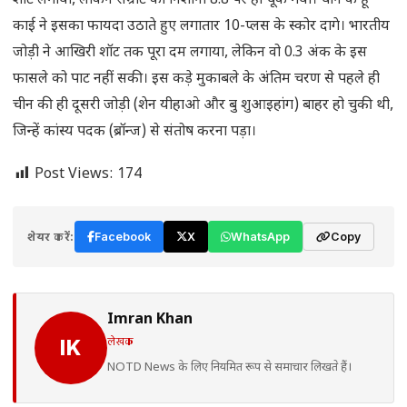
शॉट लगाया, लेकिन सम्राट का निशाना 8.8 पर ही चूक गया। चीन के हू
काई ने इसका फायदा उठाते हुए लगातार 10-प्लस के स्कोर दागे। भारतीय
जोड़ी ने आखिरी शॉट तक पूरा दम लगाया, लेकिन वो 0.3 अंक के इस
फासले को पाट नहीं सकी। इस कड़े मुकाबले के अंतिम चरण से पहले ही
चीन की ही दूसरी जोड़ी (शेन यीहाओ और बु शुआइहांग) बाहर हो चुकी थी,
जिन्हें कांस्य पदक (ब्रॉन्ज) से संतोष करना पड़ा।
Post Views:
174
शेयर करें:
Facebook
X
WhatsApp
Copy
Imran Khan
लेखक
IK
NOTD News के लिए नियमित रूप से समाचार लिखते हैं।