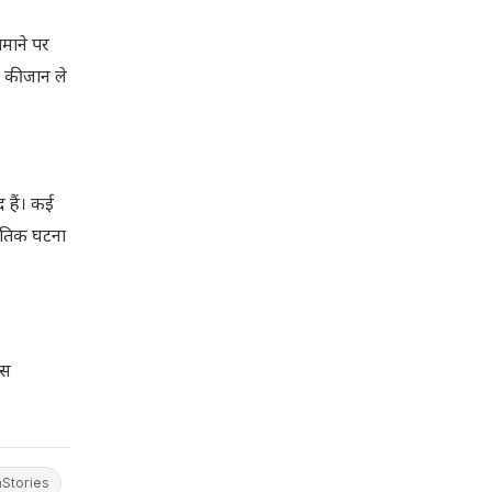
ैमाने पर
ं की जान ले
 हैं। कई
नीतिक घटना
ास
nStories