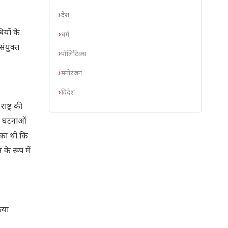
देश
ियों के
धर्म
संयुक्त
पॉलिटिक्स
मनोरंजन
विदेश
्ट्र की
क घटनाओं
शंका थी कि
के रूप में
िया