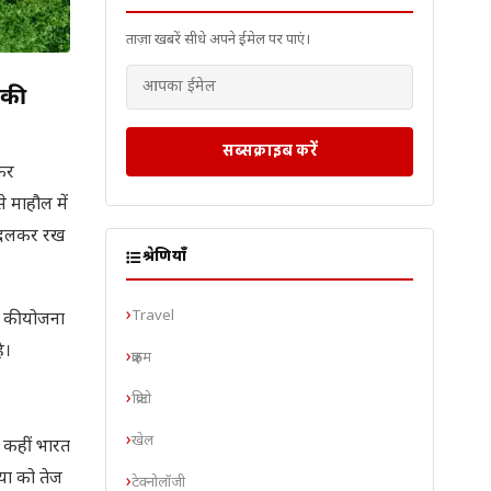
ताज़ा खबरें सीधे अपने ईमेल पर पाएं।
 की
सब्सक्राइब करें
ेकर
े माहौल में
 बदलकर रख
श्रेणियाँ
Travel
े की योजना
ै।
क्राइम
क्रिप्टो
खेल
ं कहीं भारत
िया को तेज
टेक्नोलॉजी