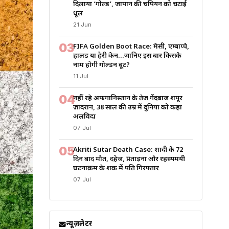
दिलाया ‘गोल्ड’, जापान की चैंपियन को चटाई
धूल
21 Jun
03
FIFA Golden Boot Race: मेसी, एम्बाप्पे,
हालैंड या हैरी केन…जानिए इस बार किसके
नाम होगी गोल्डन बूट?
11 Jul
04
नहीं रहे अफगानिस्तान के तेज गेंदबाज शपूर
ज़ादरान, 38 साल की उम्र में दुनिया को कहा
अलविदा
07 Jul
05
Akriti Sutar Death Case: शादी के 72
दिन बाद मौत, दहेज, प्रताड़ना और रहस्यमयी
घटनाक्रम के शक में पति गिरफ्तार
07 Jul
न्यूज़लेटर