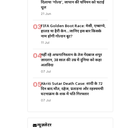
दिलाया ‘गोल्ड’, जापान की चैंपियन को चटाई
धूल
21 Jun
03
FIFA Golden Boot Race: मेसी, एम्बाप्पे,
हालैंड या हैरी केन…जानिए इस बार किसके
नाम होगी गोल्डन बूट?
11 Jul
04
नहीं रहे अफगानिस्तान के तेज गेंदबाज शपूर
ज़ादरान, 38 साल की उम्र में दुनिया को कहा
अलविदा
07 Jul
05
Akriti Sutar Death Case: शादी के 72
दिन बाद मौत, दहेज, प्रताड़ना और रहस्यमयी
घटनाक्रम के शक में पति गिरफ्तार
07 Jul
न्यूज़लेटर