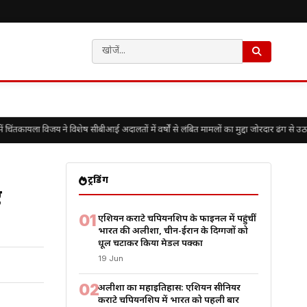
कायला विजय ने विशेष सीबीआई अदालतों में वर्षों से लंबित मामलों का मुद्दा जोरदार ढंग से उठाया
ट्रेंडिंग
ए
01
एशियन कराटे चैंपियनशिप के फाइनल में पहुंचीं
भारत की अलीशा, चीन-ईरान के दिग्गजों को
धूल चटाकर किया मेडल पक्का
19 Jun
02
अलीशा का महाइतिहास: एशियन सीनियर
कराटे चैंपियनशिप में भारत को पहली बार