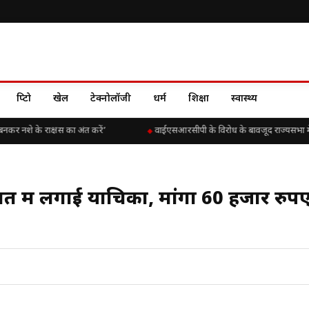
क्रिप्टो
खेल
टेक्नोलॉजी
धर्म
शिक्षा
स्वास्थ्य
नकर नशे के राक्षस का अंत करें’
वाईएसआरसीपी के विरोध के बावजूद राज्यसभा में चिंत
लत में लगाई याचिका, मांगा 60 हजार रुप