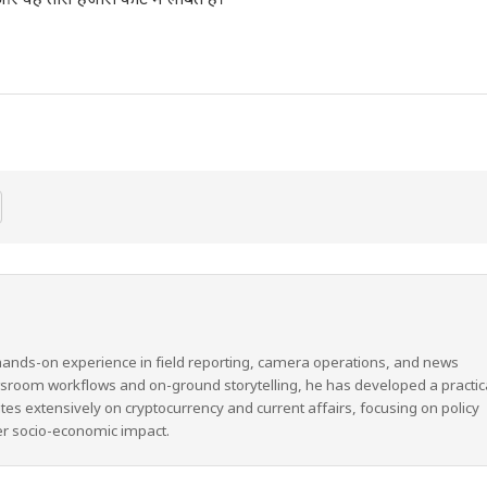
और वह तीस हजारी कोर्ट में लंबित है।
hands-on experience in field reporting, camera operations, and news
wsroom workflows and on-ground storytelling, he has developed a practic
ites extensively on cryptocurrency and current affairs, focusing on policy
er socio-economic impact.