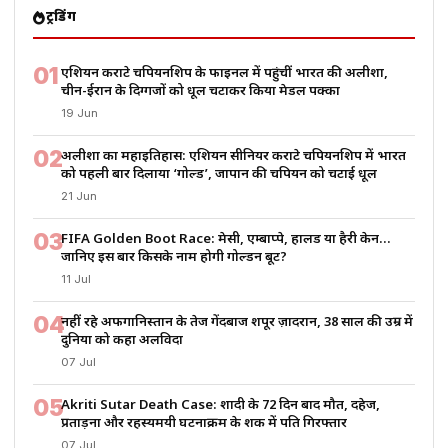
ट्रेंडिंग
01
एशियन कराटे चैंपियनशिप के फाइनल में पहुंचीं भारत की अलीशा,
चीन-ईरान के दिग्गजों को धूल चटाकर किया मेडल पक्का
19 Jun
02
अलीशा का महाइतिहास: एशियन सीनियर कराटे चैंपियनशिप में भारत
को पहली बार दिलाया ‘गोल्ड’, जापान की चैंपियन को चटाई धूल
21 Jun
03
FIFA Golden Boot Race: मेसी, एम्बाप्पे, हालैंड या हैरी केन…
जानिए इस बार किसके नाम होगी गोल्डन बूट?
11 Jul
04
नहीं रहे अफगानिस्तान के तेज गेंदबाज शपूर ज़ादरान, 38 साल की उम्र में
दुनिया को कहा अलविदा
07 Jul
05
Akriti Sutar Death Case: शादी के 72 दिन बाद मौत, दहेज,
प्रताड़ना और रहस्यमयी घटनाक्रम के शक में पति गिरफ्तार
07 Jul