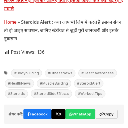
लेकिन शरीर नहीं हिलता? जानिए क्या है इसका कारण और क्यों बढ़ रहे हैं
मामले
Home
»
Steroids Alert : क्या आप भी जिम में करते हैं इसका सेवन,
तो हो जाइए सावधान, जानिए स्टेरॉयड से जुड़ी पूरी जानकारी और इसके
नुकसान
Post Views:
136
#Bodybuilding
#FitnessNews
#HealthAwareness
#HealthNews
#MuscleBuilding
#SteroidAlert
#Steroids
#SteroidSideEffects
#WorkoutTips
शेयर करें:
Facebook
X
WhatsApp
Copy