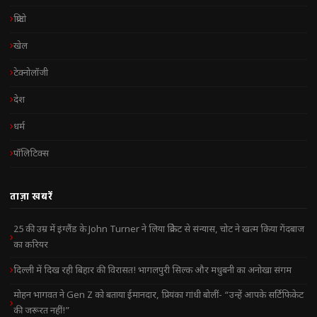
क्रिप्टो
खेल
टेक्नोलॉजी
देश
धर्म
पॉलिटिक्स
ताज़ा खबरें
25 की उम्र में इंग्लैंड के John Turner ने लिया क्रिकेट से संन्यास, चोट ने खत्म किया गेंदबाज
का करियर
दिल्ली में दिख रही बिहार की विरासत! भागलपुरी सिल्क और मधुबनी का अनोखा संगम
मोहन भागवत ने Gen Z को बताया ईमानदार, प्रियंका गांधी बोलीं- “उन्हें आपके सर्टिफिकेट
की जरूरत नहीं!”