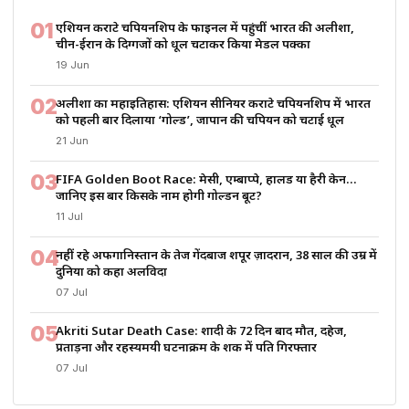
01
एशियन कराटे चैंपियनशिप के फाइनल में पहुंचीं भारत की अलीशा,
चीन-ईरान के दिग्गजों को धूल चटाकर किया मेडल पक्का
19 Jun
02
अलीशा का महाइतिहास: एशियन सीनियर कराटे चैंपियनशिप में भारत
को पहली बार दिलाया ‘गोल्ड’, जापान की चैंपियन को चटाई धूल
21 Jun
03
FIFA Golden Boot Race: मेसी, एम्बाप्पे, हालैंड या हैरी केन…
जानिए इस बार किसके नाम होगी गोल्डन बूट?
11 Jul
04
नहीं रहे अफगानिस्तान के तेज गेंदबाज शपूर ज़ादरान, 38 साल की उम्र में
दुनिया को कहा अलविदा
07 Jul
05
Akriti Sutar Death Case: शादी के 72 दिन बाद मौत, दहेज,
प्रताड़ना और रहस्यमयी घटनाक्रम के शक में पति गिरफ्तार
07 Jul