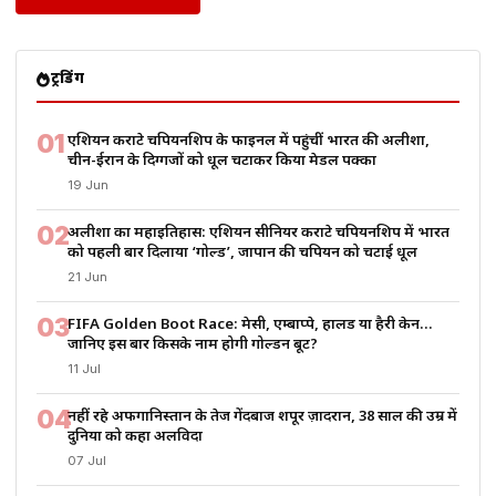
ट्रेंडिंग
01
एशियन कराटे चैंपियनशिप के फाइनल में पहुंचीं भारत की अलीशा,
चीन-ईरान के दिग्गजों को धूल चटाकर किया मेडल पक्का
19 Jun
02
अलीशा का महाइतिहास: एशियन सीनियर कराटे चैंपियनशिप में भारत
को पहली बार दिलाया ‘गोल्ड’, जापान की चैंपियन को चटाई धूल
21 Jun
03
FIFA Golden Boot Race: मेसी, एम्बाप्पे, हालैंड या हैरी केन…
जानिए इस बार किसके नाम होगी गोल्डन बूट?
11 Jul
04
नहीं रहे अफगानिस्तान के तेज गेंदबाज शपूर ज़ादरान, 38 साल की उम्र में
दुनिया को कहा अलविदा
07 Jul