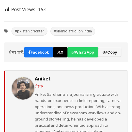
Post Views:
153
#pkistan crickter
#shahid afridi on india
शेयर करें:
Facebook
X
WhatsApp
Copy
Aniket
लेखक
Aniket Sardhana is a journalism graduate with
hands-on experience in field reporting, camera
operations, and news production. With a strong
understanding of newsroom workflows and on-
ground storytelling, he has developed a
practical and detail-oriented approach to
reporting. Aniket writes extensively on