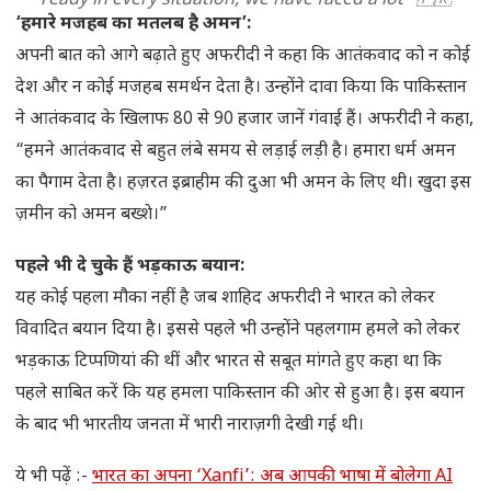
ready in every situation; we have faced a lot" 🇵🇰
🇮🇳🤯
pic.twitter.com/hrrSOPeoET
‘हमारे मजहब का मतलब है अमन’:
अपनी बात को आगे बढ़ाते हुए अफरीदी ने कहा कि आतंकवाद को न कोई
— Farid Khan (@_FaridKhan)
April 30, 2025
देश और न कोई मजहब समर्थन देता है। उन्होंने दावा किया कि पाकिस्तान
ने आतंकवाद के खिलाफ 80 से 90 हजार जानें गंवाई हैं। अफरीदी ने कहा,
“हमने आतंकवाद से बहुत लंबे समय से लड़ाई लड़ी है। हमारा धर्म अमन
का पैगाम देता है। हज़रत इब्राहीम की दुआ भी अमन के लिए थी। खुदा इस
ज़मीन को अमन बख्शे।”
पहले भी दे चुके हैं भड़काऊ बयान:
यह कोई पहला मौका नहीं है जब शाहिद अफरीदी ने भारत को लेकर
विवादित बयान दिया है। इससे पहले भी उन्होंने पहलगाम हमले को लेकर
भड़काऊ टिप्पणियां की थीं और भारत से सबूत मांगते हुए कहा था कि
पहले साबित करें कि यह हमला पाकिस्तान की ओर से हुआ है। इस बयान
के बाद भी भारतीय जनता में भारी नाराज़गी देखी गई थी।
ये भी पढ़ें :-
भारत का अपना ‘Xanfi’: अब आपकी भाषा में बोलेगा AI