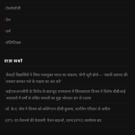
टेक्नोलॉजी
देश
धर्म
पॉलिटिक्स
ताज़ा खबरें
सैकड़ों विद्यार्थियों ने लिया नशामुक्त भारत का संकल्प, योगी सूरी बोले— ‘स्वामी दयानंद की
तलवार बनकर नशे के राक्षस का अंत करें’
वाईएसआरसीपी के विरोध के बावजूद राज्यसभा में चिंतकायला विजय ने विशेष सीबीआई
अदालतों में वर्षों से लंबित मामलों का मुद्दा जोरदार ढंग से उठाया
डॉ. के.ए. पॉल ने विजय को वाशिंगटन डीसी बुलाया, स्टालिन परिवार से अपील
EPS-95 पेंशनर्स की चेतावनी: पेंशन बढ़ाओ, वरना EPFO कार्यालय बंद