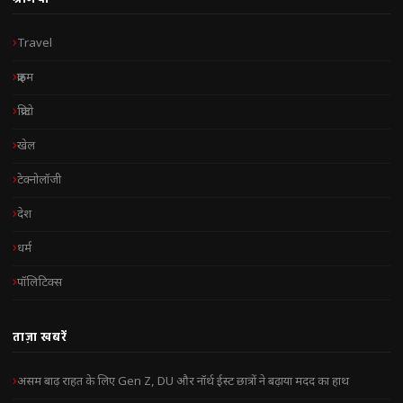
Travel
क्राइम
क्रिप्टो
खेल
टेक्नोलॉजी
देश
धर्म
पॉलिटिक्स
ताज़ा खबरें
असम बाढ़ राहत के लिए Gen Z, DU और नॉर्थ ईस्ट छात्रों ने बढ़ाया मदद का हाथ