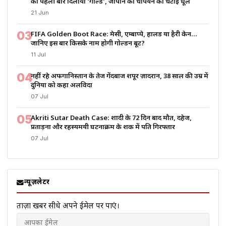
को पहली बार दिलाया ‘गोल्ड’, जापान की चैंपियन को चटाई धूल
21 Jun
03
FIFA Golden Boot Race: मेसी, एम्बाप्पे, हालैंड या हैरी केन…
जानिए इस बार किसके नाम होगी गोल्डन बूट?
11 Jul
04
नहीं रहे अफगानिस्तान के तेज गेंदबाज शपूर ज़ादरान, 38 साल की उम्र में
दुनिया को कहा अलविदा
07 Jul
05
Akriti Sutar Death Case: शादी के 72 दिन बाद मौत, दहेज,
प्रताड़ना और रहस्यमयी घटनाक्रम के शक में पति गिरफ्तार
07 Jul
न्यूज़लेटर
ताज़ा खबरें सीधे अपने ईमेल पर पाएं।