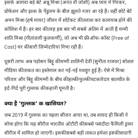
इसके अलावा बड़े बेटे अन्नू मिश्रा (अनंत वी जोशी) अब प्यार में गिरकर,
प्रोफेशन और इश्क के पेंडुलम के बीज झूलते नजर आ रहे हैं। वहीं छोटे बेटे
अमन मिश्रा (हर्ष मायर) जीवन में शॉर्टकट की तलाश कर कामयाब होने की
कोशिश में हैं। हर बार की तरह इस बार भी सबसे अंतिम में आती हैं मम्मी
शांति मिश्रा (गीतांजली कुलकर्णी), जो अब भी फ्री-ऑफ-कॉस्ट (Free of
Cost) घर की सारी जिम्मेदारियां निभा रही हैं।
दूसरी तरफ अब पड़ोसन बिट्टू की मम्मी शालिनी देवी (सुनीता राजवर) सोशल
मीडिया की ताकत का इस्तेमाल कर नई-नई मशहूर हुई हैं। ऐसे में मिश्रा
परिवार और बिट्टू की मम्मी के बीच की हल्की-फुल्की चटकारेदार बातचीत के
इर्द-गिर्द पूरी गुल्लक की कहानी घूमती है।
क्या है ‘गुल्लक’ की खासियत
?
जब 2019 में गुल्लक का पहला सीजन आया था, तब शायद ही किसी ने
सोचा होगा कि यह सीरीज भारतीय ओटीटी की सबसे पसंदीदा फैमिली ड्रामा
सीरीज में शामिल हो जाएगी। इसकी सबसे बड़ी ताकत हमेशा इसकी सादगी