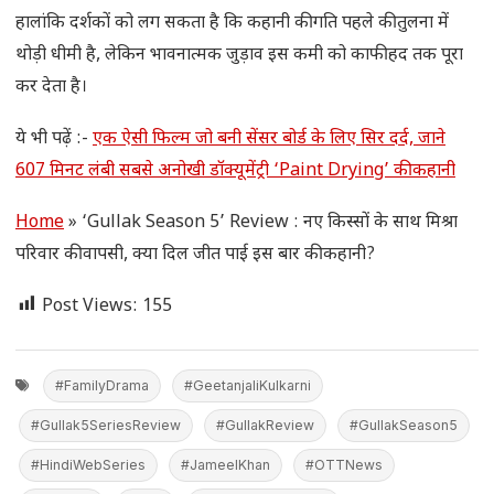
हालांकि दर्शकों को लग सकता है कि कहानी की गति पहले की तुलना में
थोड़ी धीमी है, लेकिन भावनात्मक जुड़ाव इस कमी को काफी हद तक पूरा
कर देता है।
ये भी पढ़ें :-
एक ऐसी फिल्म जो बनी सेंसर बोर्ड के लिए सिर दर्द, जाने
607 मिनट लंबी सबसे अनोखी डॉक्यूमेंट्री ‘Paint Drying’ की कहानी
Home
»
‘Gullak Season 5’ Review : नए किस्सों के साथ मिश्रा
परिवार की वापसी, क्या दिल जीत पाई इस बार की कहानी?
Post Views:
155
#FamilyDrama
#GeetanjaliKulkarni
#Gullak5SeriesReview
#GullakReview
#GullakSeason5
#HindiWebSeries
#JameelKhan
#OTTNews