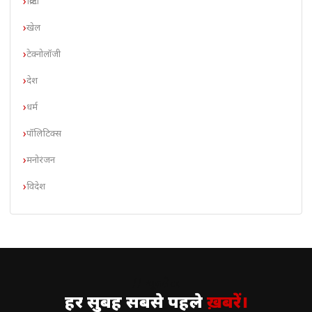
क्रिप्टो
खेल
टेक्नोलॉजी
देश
धर्म
पॉलिटिक्स
मनोरंजन
विदेश
// न्यूज़लेटर
हर सुबह सबसे पहले
ख़बरें।