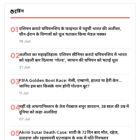
ट्रेंडिंग
01
एशियन कराटे चैंपियनशिप के फाइनल में पहुंचीं भारत की अलीशा,
चीन-ईरान के दिग्गजों को धूल चटाकर किया मेडल पक्का
19 Jun
02
अलीशा का महाइतिहास: एशियन सीनियर कराटे चैंपियनशिप में भारत
को पहली बार दिलाया ‘गोल्ड’, जापान की चैंपियन को चटाई धूल
21 Jun
03
FIFA Golden Boot Race: मेसी, एम्बाप्पे, हालैंड या हैरी केन…
जानिए इस बार किसके नाम होगी गोल्डन बूट?
11 Jul
04
नहीं रहे अफगानिस्तान के तेज गेंदबाज शपूर ज़ादरान, 38 साल की उम्र में
दुनिया को कहा अलविदा
07 Jul
05
Akriti Sutar Death Case: शादी के 72 दिन बाद मौत, दहेज,
प्रताड़ना और रहस्यमयी घटनाक्रम के शक में पति गिरफ्तार