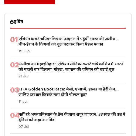
ट्रेंडिंग
01
एशियन कराटे चैंपियनशिप के फाइनल में पहुंचीं भारत की अलीशा,
चीन-ईरान के दिग्गजों को धूल चटाकर किया मेडल पक्का
19 Jun
02
अलीशा का महाइतिहास: एशियन सीनियर कराटे चैंपियनशिप में भारत
को पहली बार दिलाया ‘गोल्ड’, जापान की चैंपियन को चटाई धूल
21 Jun
03
FIFA Golden Boot Race: मेसी, एम्बाप्पे, हालैंड या हैरी केन…
जानिए इस बार किसके नाम होगी गोल्डन बूट?
11 Jul
04
नहीं रहे अफगानिस्तान के तेज गेंदबाज शपूर ज़ादरान, 38 साल की उम्र में
दुनिया को कहा अलविदा
07 Jul