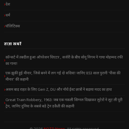
देश
धर्म
पॉलिटिक्स
ताज़ा खबरें
कॉन्सर्ट में तबदील हुआ ऑपरेशन थिएटर , सर्जरी के बीच सोनू निगम ने गाया मोहम्मद रफी
का गाना!
एक झुकी हुई मीनार, जिसे बनने में लग गईं दो सदियां! जानिए 853 साल पुरानी ‘पीसा की
मीनार’ की कहानी
असम बाढ़ राहत के लिए Gen Z, DU और नॉर्थ ईस्ट छात्रों ने बढ़ाया मदद का हाथ
Great Train Robbery, 1963: जब एक नकली सिग्नल दिखाकर लुटेरों ने लूट ली पूरी
ट्रेन, जानिए दुनिया के सबसे बड़े ट्रेन डकैती की कहानी
© 2026
NOTD News
. All rights reserved.