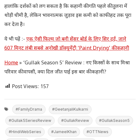
हालांकि दर्शकों को लग सकता है कि कहानी की गति पहले की तुलना में
थोड़ी धीमी है, लेकिन भावनात्मक जुड़ाव इस कमी को काफी हद तक पूरा
कर देता है।
ये भी पढ़ें :-
एक ऐसी फिल्म जो बनी सेंसर बोर्ड के लिए सिर दर्द, जाने
607 मिनट लंबी सबसे अनोखी डॉक्यूमेंट्री ‘Paint Drying’ की कहानी
Home
»
‘Gullak Season 5’ Review : नए किस्सों के साथ मिश्रा
परिवार की वापसी, क्या दिल जीत पाई इस बार की कहानी?
Post Views:
157
#FamilyDrama
#GeetanjaliKulkarni
#Gullak5SeriesReview
#GullakReview
#GullakSeason5
#HindiWebSeries
#JameelKhan
#OTTNews