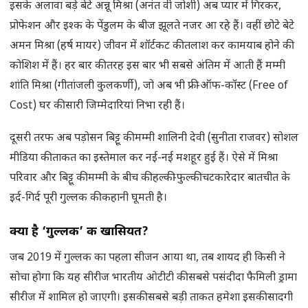
इसके अलावा बड़े बेटे अन्नू मिश्रा (अनंत वी जोशी) अब प्यार में गिरकर,
प्रोफेशन और इश्क के पेंडुलम के बीज झूलते नजर आ रहे हैं। वहीं छोटे बेटे
अमन मिश्रा (हर्ष मायर) जीवन में शॉर्टकट की तलाश कर कामयाब होने की
कोशिश में हैं। हर बार की तरह इस बार भी सबसे अंतिम में आती हैं मम्मी
शांति मिश्रा (गीतांजली कुलकर्णी), जो अब भी फ्री-ऑफ-कॉस्ट (Free of
Cost) घर की सारी जिम्मेदारियां निभा रही हैं।
दूसरी तरफ अब पड़ोसन बिट्टू की मम्मी शालिनी देवी (सुनीता राजवर) सोशल
मीडिया की ताकत का इस्तेमाल कर नई-नई मशहूर हुई हैं। ऐसे में मिश्रा
परिवार और बिट्टू की मम्मी के बीच की हल्की-फुल्की चटकारेदार बातचीत के
इर्द-गिर्द पूरी गुल्लक की कहानी घूमती है।
क्या है ‘गुल्लक’ की खासियत
?
जब 2019 में गुल्लक का पहला सीजन आया था, तब शायद ही किसी ने
सोचा होगा कि यह सीरीज भारतीय ओटीटी की सबसे पसंदीदा फैमिली ड्रामा
सीरीज में शामिल हो जाएगी। इसकी सबसे बड़ी ताकत हमेशा इसकी सादगी