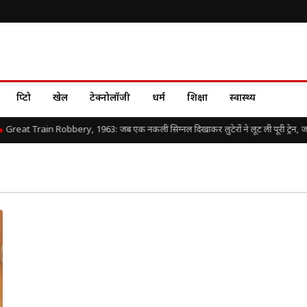
क्रिप्टो
खेल
टेक्नोलॉजी
धर्म
शिक्षा
स्वास्थ्य
Great Train Robbery, 1963: जब एक नकली सिग्नल दिखाकर लुटेरों ने लूट ली पूरी ट्रेन, जानिए