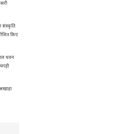
ेसरी
 संस्कृति
आयोजित किए
रलाल धवन
पगड़ी
अखाड़ा