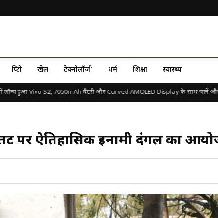
क्रिप्टो
खेल
टेक्नोलॉजी
धर्म
शिक्षा
स्वास्थ्य
ॉन्च हुआ Vivo S2, 7050mAh बैटरी और Curved AMOLED Display के साथ जानें और क्या 
ुना तट पर ऐतिहासिक इनामी दंगल का आय