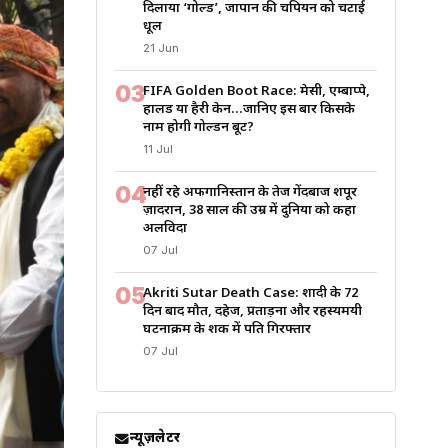
दिलाया ‘गोल्ड’, जापान की चैंपियन को चटाई
धूल
21 Jun
03
FIFA Golden Boot Race: मेसी, एम्बाप्पे,
हालैंड या हैरी केन…जानिए इस बार किसके
नाम होगी गोल्डन बूट?
11 Jul
04
नहीं रहे अफगानिस्तान के तेज गेंदबाज शपूर
ज़ादरान, 38 साल की उम्र में दुनिया को कहा
अलविदा
07 Jul
05
Akriti Sutar Death Case: शादी के 72
दिन बाद मौत, दहेज, प्रताड़ना और रहस्यमयी
घटनाक्रम के शक में पति गिरफ्तार
07 Jul
न्यूज़लेटर