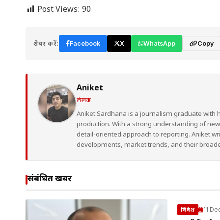
Post Views:
90
शेयर करें:
Facebook
X
WhatsApp
Copy
Aniket
लेखक
Aniket Sardhana is a journalism graduate with 
production. With a strong understanding of ne
detail-oriented approach to reporting. Aniket wr
developments, market trends, and their broad
संबंधित खबरें
11 De
विदेश