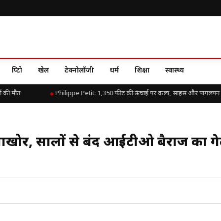
क्रिप्टो
खेल
टेक्नोलॉजी
धर्म
शिक्षा
स्वास्थ्य
की मौत
Philippe Petit: 1,350 फीट की ऊंचाई पर कला, साहस और पागलपन क
ोताखोर, सालों से बंद आईटीओ बैराज का ग