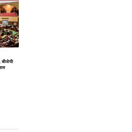
, बीजेपी
नाम