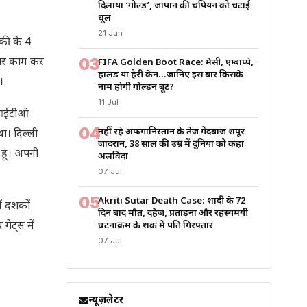
दिलाया ‘गोल्ड’, जापान की चैंपियन को चटाई
धूल
21 Jun
की के 4
03
तार काम कर
FIFA Golden Boot Race: मेसी, एम्बाप्पे,
हालैंड या हैरी केन…जानिए इस बार किसके
।
नाम होगी गोल्डन बूट?
11 Jul
ी आईटीओ
04
नहीं रहे अफगानिस्तान के तेज गेंदबाज शपूर
था। दिल्ली
ज़ादरान, 38 साल की उम्र में दुनिया को कहा
 हूं। अपनी
अलविदा
07 Jul
05
Akriti Sutar Death Case: शादी के 72
ें दशकों
दिन बाद मौत, दहेज, प्रताड़ना और रहस्यमयी
ेट्स में
घटनाक्रम के शक में पति गिरफ्तार
07 Jul
न्यूज़लेटर