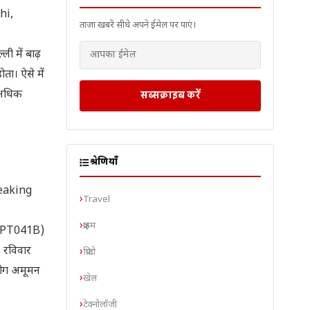
hi,
ताज़ा खबरें सीधे अपने ईमेल पर पाएं।
ी में बाढ़
ा। ऐसे में
ं अधिक
सब्सक्राइब करें
श्रेणियाँ
eaking
Travel
क्राइम
_RPT041B)
 रविवार
क्रिप्टो
लोग अमूमन
खेल
टेक्नोलॉजी