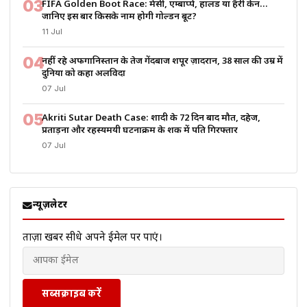
03
FIFA Golden Boot Race: मेसी, एम्बाप्पे, हालैंड या हैरी केन…
जानिए इस बार किसके नाम होगी गोल्डन बूट?
11 Jul
04
नहीं रहे अफगानिस्तान के तेज गेंदबाज शपूर ज़ादरान, 38 साल की उम्र में
दुनिया को कहा अलविदा
07 Jul
05
Akriti Sutar Death Case: शादी के 72 दिन बाद मौत, दहेज,
प्रताड़ना और रहस्यमयी घटनाक्रम के शक में पति गिरफ्तार
07 Jul
न्यूज़लेटर
ताज़ा खबरें सीधे अपने ईमेल पर पाएं।
सब्सक्राइब करें