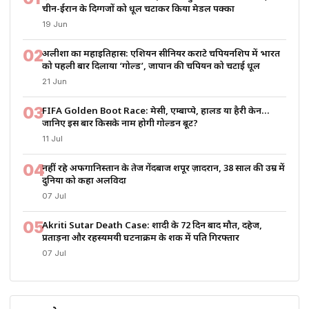
चीन-ईरान के दिग्गजों को धूल चटाकर किया मेडल पक्का
19 Jun
02
अलीशा का महाइतिहास: एशियन सीनियर कराटे चैंपियनशिप में भारत
को पहली बार दिलाया ‘गोल्ड’, जापान की चैंपियन को चटाई धूल
21 Jun
03
FIFA Golden Boot Race: मेसी, एम्बाप्पे, हालैंड या हैरी केन…
जानिए इस बार किसके नाम होगी गोल्डन बूट?
11 Jul
04
नहीं रहे अफगानिस्तान के तेज गेंदबाज शपूर ज़ादरान, 38 साल की उम्र में
दुनिया को कहा अलविदा
07 Jul
05
Akriti Sutar Death Case: शादी के 72 दिन बाद मौत, दहेज,
प्रताड़ना और रहस्यमयी घटनाक्रम के शक में पति गिरफ्तार
07 Jul