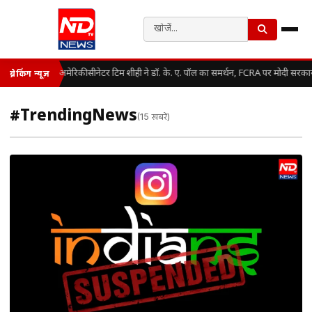
अमेरिकी सीनेटर टिम शीही ने डॉ. के. ए. पॉल का समर्थन, FCRA पर मोदी सरका
ब्रेकिंग न्यूज़
#TrendingNews
(15 खबरें)