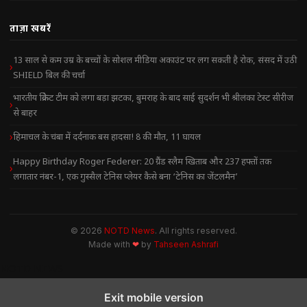
ताज़ा खबरें
13 साल से कम उम्र के बच्चों के सोशल मीडिया अकाउंट पर लग सकती है रोक, संसद में उठी
SHIELD बिल की चर्चा
भारतीय क्रिकेट टीम को लगा बड़ा झटका, बुमराह के बाद साई सुदर्शन भी श्रीलंका टेस्ट सीरीज
से बाहर
हिमाचल के चंबा में दर्दनाक बस हादसा! 8 की मौत, 11 घायल
Happy Birthday Roger Federer: 20 ग्रैंड स्लैम खिताब और 237 हफ्तों तक
लगातार नंबर-1, एक गुस्सैल टेनिस प्लेयर कैसे बना ‘टेनिस का जेंटलमैन’
© 2026
NOTD News
. All rights reserved.
Made with
❤
by
Tahseen Ashrafi
NOTD NEWS
Exit mobile version