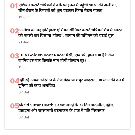
01
एशियन कराटे चैंपियनशिप के फाइनल में पहुंचीं भारत की अलीशा,
चीन-ईरान के दिग्गजों को धूल चटाकर किया मेडल पक्का
19 Jun
02
अलीशा का महाइतिहास: एशियन सीनियर कराटे चैंपियनशिप में भारत
को पहली बार दिलाया ‘गोल्ड’, जापान की चैंपियन को चटाई धूल
21 Jun
03
FIFA Golden Boot Race: मेसी, एम्बाप्पे, हालैंड या हैरी केन…
जानिए इस बार किसके नाम होगी गोल्डन बूट?
11 Jul
04
नहीं रहे अफगानिस्तान के तेज गेंदबाज शपूर ज़ादरान, 38 साल की उम्र में
दुनिया को कहा अलविदा
07 Jul
05
Akriti Sutar Death Case: शादी के 72 दिन बाद मौत, दहेज,
प्रताड़ना और रहस्यमयी घटनाक्रम के शक में पति गिरफ्तार
07 Jul