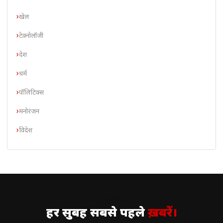
खेल
टेक्नोलॉजी
देश
धर्म
पॉलिटिक्स
मनोरंजन
विदेश
// न्यूज़लेटर
हर सुबह सबसे पहले
ख़बरें।