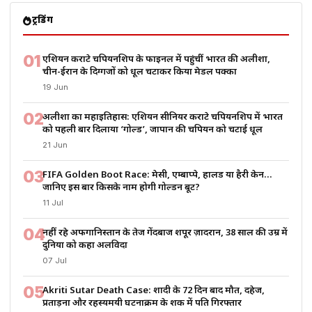
ट्रेंडिंग
01
एशियन कराटे चैंपियनशिप के फाइनल में पहुंचीं भारत की अलीशा,
चीन-ईरान के दिग्गजों को धूल चटाकर किया मेडल पक्का
19 Jun
02
अलीशा का महाइतिहास: एशियन सीनियर कराटे चैंपियनशिप में भारत
को पहली बार दिलाया ‘गोल्ड’, जापान की चैंपियन को चटाई धूल
21 Jun
03
FIFA Golden Boot Race: मेसी, एम्बाप्पे, हालैंड या हैरी केन…
जानिए इस बार किसके नाम होगी गोल्डन बूट?
11 Jul
04
नहीं रहे अफगानिस्तान के तेज गेंदबाज शपूर ज़ादरान, 38 साल की उम्र में
दुनिया को कहा अलविदा
07 Jul
05
Akriti Sutar Death Case: शादी के 72 दिन बाद मौत, दहेज,
प्रताड़ना और रहस्यमयी घटनाक्रम के शक में पति गिरफ्तार