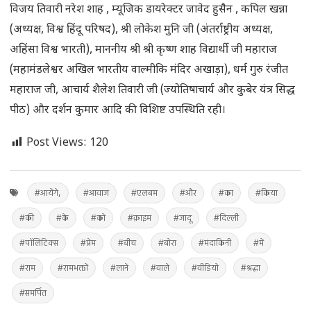
विजय तिवारी नरेश शाह , म्यूजिक डायरेक्टर जावेद हुसैन , कपिल खन्ना
(अध्यक्ष, विश्व हिंदू परिषद), श्री लोकेश मुनि जी (अंतर्राष्ट्रीय अध्यक्ष,
अहिंसा विश्व भारती), माननीय श्री श्री कृष्ण शाह विद्यार्थी जी महाराज
(महामंडलेश्वर अखिल भारतीय वाल्मीकि मंदिर अखाड़ा), धर्म गुरु रंजीत
महाराज जी, आचार्य शैलेश तिवारी जी (ज्योतिषाचार्य और कुबेर यंत्र सिद्ध
पीठ) और दर्शन कुमार आदि की विशिष्ट उपस्थिति रही।
Post Views:
120
#आयेंगे,
#आवाज
#एलबम
#और
#का
#किया
#की
#के
#को
#क्राइम
#जादू
#दिल्ली
#पॉलिटिक्स
#प्रेम
#बीच
#बोरा
#मंदाकिनी
#में
#राम
#रामभक्तों
#लाने
#वाले
#वीडियो
#श्रद्धा
#समर्पित