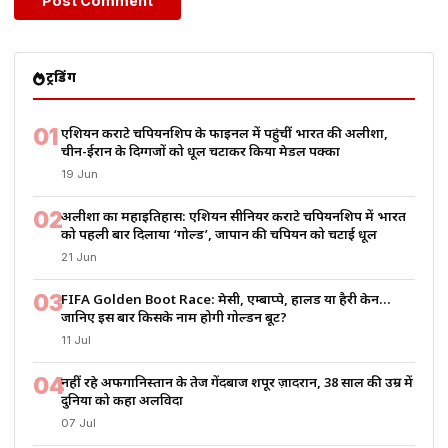
ट्रेंडिंग
01
एशियन कराटे चैंपियनशिप के फाइनल में पहुंचीं भारत की अलीशा,
चीन-ईरान के दिग्गजों को धूल चटाकर किया मेडल पक्का
19 Jun
02
अलीशा का महाइतिहास: एशियन सीनियर कराटे चैंपियनशिप में भारत
को पहली बार दिलाया ‘गोल्ड’, जापान की चैंपियन को चटाई धूल
21 Jun
03
FIFA Golden Boot Race: मेसी, एम्बाप्पे, हालैंड या हैरी केन…
जानिए इस बार किसके नाम होगी गोल्डन बूट?
11 Jul
04
नहीं रहे अफगानिस्तान के तेज गेंदबाज शपूर ज़ादरान, 38 साल की उम्र में
दुनिया को कहा अलविदा
07 Jul