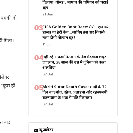
दिलाया ‘गोल्ड’, जापान की चैंपियन को चटाई
धूल
21 Jun
र धमकी दी
03
FIFA Golden Boot Race: मेसी, एम्बाप्पे,
हालैंड या हैरी केन…जानिए इस बार किसके
नाम होगी गोल्डन बूट?
ीं मिला।
11 Jul
04
नहीं रहे अफगानिस्तान के तेज गेंदबाज शपूर
ज़ादरान, 38 साल की उम्र में दुनिया को कहा
अलविदा
07 Jul
लेक्ट
 “कुछ ही
05
Akriti Sutar Death Case: शादी के 72
दिन बाद मौत, दहेज, प्रताड़ना और रहस्यमयी
घटनाक्रम के शक में पति गिरफ्तार
07 Jul
ंत बाद
न्यूज़लेटर