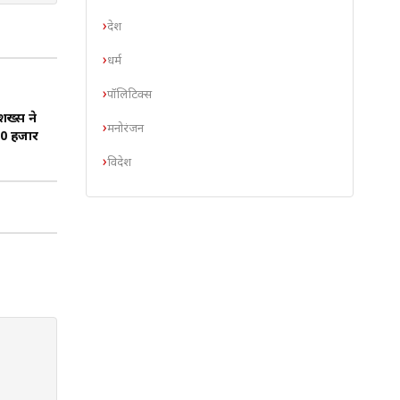
देश
धर्म
पॉलिटिक्स
ख्स ने
मनोरंजन
 10 हजार
विदेश