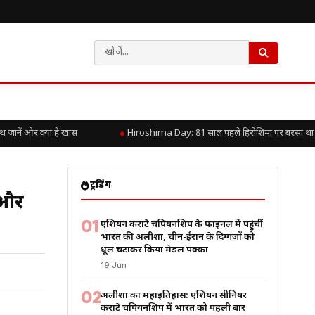
नें और क्या है खास
Hiroshima Day: 81 साल पहले हिरोशिमा पर बरसा था परमाण
ट्रेंडिंग
 और
01
एशियन कराटे चैंपियनशिप के फाइनल में पहुंचीं
भारत की अलीशा, चीन-ईरान के दिग्गजों को
धूल चटाकर किया मेडल पक्का
19 Jun
02
अलीशा का महाइतिहास: एशियन सीनियर
कराटे चैंपियनशिप में भारत को पहली बार