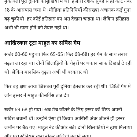
मुकाबला पूरी दुनिया की सुर्खियों में था। हजारों दर्शक सुबह से ही कोर्ट नंबर
18 के आसपास जमा थे। मीडिया प्रतिनिधियों की संख्या अचानक कई गुना
बढ़ चुकी थी। हर कोई इतिहास का अंत देखना चाहता था। लेकिन इतिहास
अभी भी खत्म होने को तैयार नहीं था।
आखिरकार टूटा माहुत का सर्विस गेम
स्कोर 60-60 पहुंचा। फिर 65-65। फिर 68-68। हर गेम के साथ तनाव
बढ़ता जा रहा था। दोनों खिलाड़ियों के चेहरों पर थकान साफ दिखाई दे रही
थी। लेकिन मानसिक दृढ़ता अभी भी बरकरार थी।
फिर वह क्षण आया जिसका पूरी दुनिया इंतजार कर रही थी। 138वें गेम में
जॉन इस्नर ने माहुत की सर्विस तोड़ दी।
स्कोर 69-68 हो गया। अब मैच जीतने के लिए इस्नर को सिर्फ अपनी
सर्विस बचानी थी। उन्होंने ऐसा ही किया। आखिरी अंक जीतते ही इस्नर
जमीन पर बैठ गए। माहुत नेट की ओर बढ़े। दोनों खिलाड़ियों ने हाथ मिलाया
और पूरा स्टेडियम खड़ा होकर तालियां बजाने लगा।