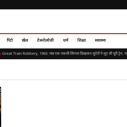
क्रिप्टो
खेल
टेक्नोलॉजी
धर्म
शिक्षा
स्वास्थ्य
Great Train Robbery, 1963: जब एक नकली सिग्नल दिखाकर लुटेरों ने लूट ली पूरी ट्रेन, जानिए