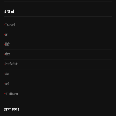
श्रेणियाँ
Travel
क्राइम
क्रिप्टो
खेल
टेक्नोलॉजी
देश
धर्म
पॉलिटिक्स
ताज़ा खबरें