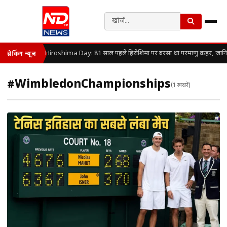
Hiroshima Day: 81 साल पहले हिरोशिमा पर बरसा था परमाणु कहर, जानिए कै
ब्रेकिंग न्यूज़
#WimbledonChampionships
(1 खबरें)