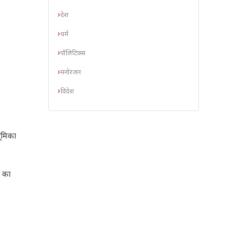
देश
धर्म
पॉलिटिक्स
मनोरंजन
विदेश
भूमिका
ई का