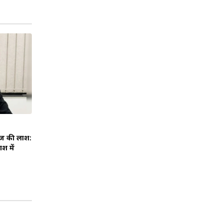
जज की लाश:
श में