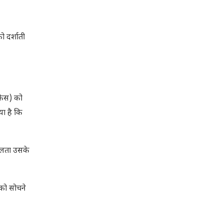
ो दर्शाती
 केस) को
िया है कि
सफलता उसके
 को सोचने