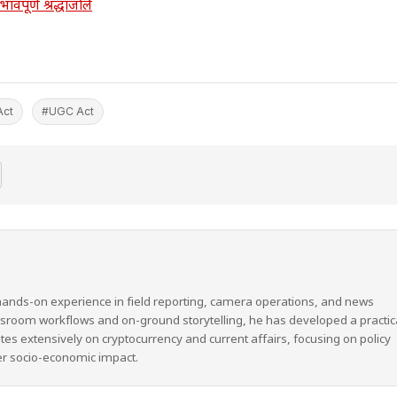
ावपूर्ण श्रद्धांजलि
Act
#UGC Act
hands-on experience in field reporting, camera operations, and news
wsroom workflows and on-ground storytelling, he has developed a practic
ites extensively on cryptocurrency and current affairs, focusing on policy
er socio-economic impact.