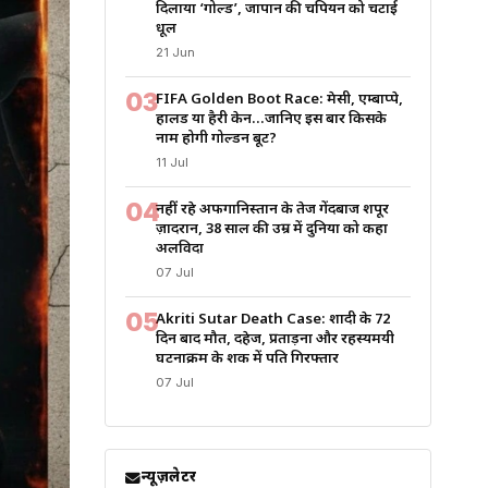
दिलाया ‘गोल्ड’, जापान की चैंपियन को चटाई
धूल
21 Jun
03
FIFA Golden Boot Race: मेसी, एम्बाप्पे,
हालैंड या हैरी केन…जानिए इस बार किसके
नाम होगी गोल्डन बूट?
11 Jul
04
नहीं रहे अफगानिस्तान के तेज गेंदबाज शपूर
ज़ादरान, 38 साल की उम्र में दुनिया को कहा
अलविदा
07 Jul
05
Akriti Sutar Death Case: शादी के 72
दिन बाद मौत, दहेज, प्रताड़ना और रहस्यमयी
घटनाक्रम के शक में पति गिरफ्तार
07 Jul
न्यूज़लेटर