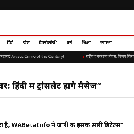
क्रिप्टो
खेल
टेक्नोलॉजी
धर्म
शिक्षा
स्वास्थ्य
कहलाई Artistic Crime of the Century!
राष्ट्रीय हथकरघा दिवस: विजय चिंतका
िंदी में ट्रांसलेट होंगे मैसेज”
है, WABetaInfo ने जारी की इसकी सारी डिटेल्स”