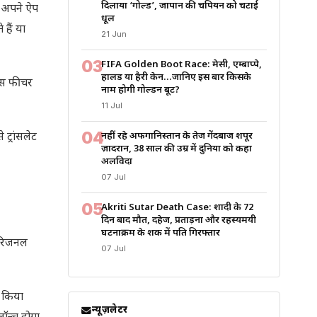
दिलाया ‘गोल्ड’, जापान की चैंपियन को चटाई
a अपने ऐप
धूल
हैं या
21 Jun
03
FIFA Golden Boot Race: मेसी, एम्बाप्पे,
हालैंड या हैरी केन…जानिए इस बार किसके
इस फीचर
नाम होगी गोल्डन बूट?
11 Jul
04
ट्रांसलेट
नहीं रहे अफगानिस्तान के तेज गेंदबाज शपूर
ज़ादरान, 38 साल की उम्र में दुनिया को कहा
अलविदा
07 Jul
05
Akriti Sutar Death Case: शादी के 72
दिन बाद मौत, दहेज, प्रताड़ना और रहस्यमयी
घटनाक्रम के शक में पति गिरफ्तार
 ओरिजनल
07 Jul
ल किया
न्यूज़लेटर