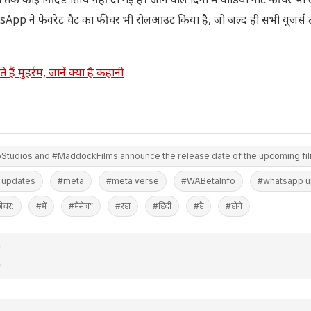
ई निर्दिष्ट तिथि नहीं दी गई है। आने वाले दिनों में वीडियो नोट फीचर भी ल
atsApp ने फेवरेट चैट का फीचर भी रोलआउट किया है, जो जल्द ही सभी यूजर्स
हैं मुहर्रम, जानें क्या है कहानी
Studios and #MaddockFilms announce the release date of the upcoming fi
t updates
#meta
#meta verse
#WABetaInfo
#whatsapp u
ीचर:
#में
#मैसेज”
#रहा
#हिंदी
#है
#होंगे