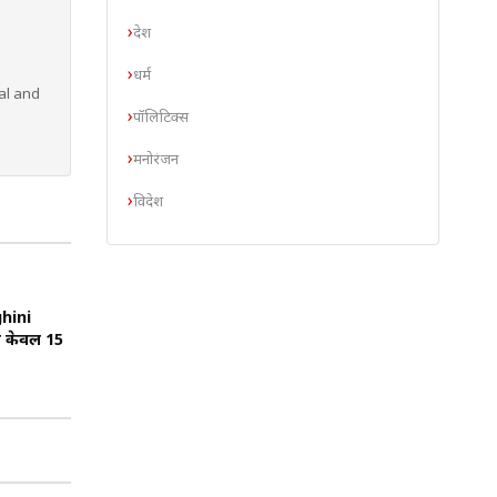
देश
धर्म
al and
पॉलिटिक्स
मनोरंजन
विदेश
ghini
ं केवल 15