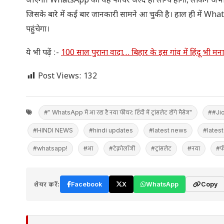
जाएगा। WhatsApp का यह फीचर जल्द ही लॉन्च होगा, लेकिन अभी तक को
जिसके बारे में कई बार जानकारी सामने आ चुकी है। हाल ही में Wh
पहुंचेगा।
ये भी पढ़ें :-
100 साल पुराना वादा… बिहार के इस गांव में हिंदू भी मनाते 
Post Views:
132
#" WhatsApp में आ रहा है नया फीचर: हिंदी में ट्रांसलेट होंगे मैसेज"
##Jio
#HINDI NEWS
#hindi updates
#latest news
#lates
#whatsapp!
#आ
#टेक्नोलॉजी
#ट्रांसलेट
#नया
#फ
शेयर करें:
Facebook
X
WhatsApp
Copy