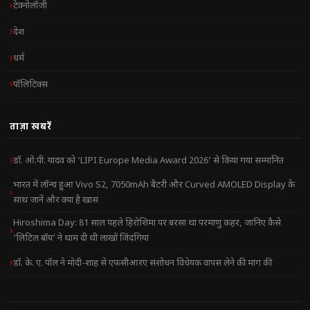
टेक्नोलॉजी
देश
धर्म
पॉलिटिक्स
ताज़ा खबरें
डॉ. ओ.पी. यादव को ‘LIPI Europe Media Award 2026’ से किया गया सम्मानित
भारत में लॉन्च हुआ Vivo S2, 7050mAh बैटरी और Curved AMOLED Display के
साथ जानें और क्या है खास
Hiroshima Day: 81 साल पहले हिरोशिमा पर बरसा था परमाणु कहर, जानिए कैसे
‘लिटिल बॉय’ ने थाम दी थी लाखों जिंदगियां
डॉ. के. ए. पॉल ने मोदी-शाह से एफसीआरए संशोधन विधेयक वापस लेने की मांग की