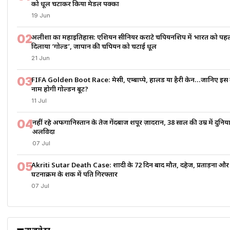
को धूल चटाकर किया मेडल पक्का
19 Jun
02
अलीशा का महाइतिहास: एशियन सीनियर कराटे चैंपियनशिप में भारत को पह
दिलाया ‘गोल्ड’, जापान की चैंपियन को चटाई धूल
21 Jun
03
FIFA Golden Boot Race: मेसी, एम्बाप्पे, हालैंड या हैरी केन…जानिए इस
नाम होगी गोल्डन बूट?
11 Jul
04
नहीं रहे अफगानिस्तान के तेज गेंदबाज शपूर ज़ादरान, 38 साल की उम्र में दुनि
अलविदा
07 Jul
05
Akriti Sutar Death Case: शादी के 72 दिन बाद मौत, दहेज, प्रताड़ना और
घटनाक्रम के शक में पति गिरफ्तार
07 Jul