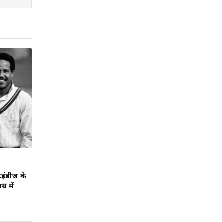
टइंडीज के
्र में