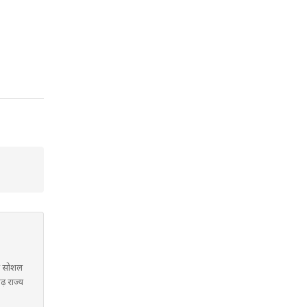
में सोशल
गढ़ राज्य