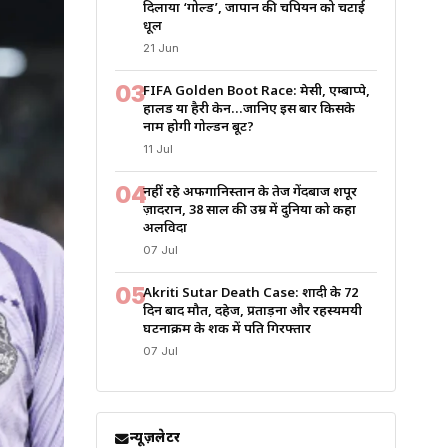
दिलाया ‘गोल्ड’, जापान की चैंपियन को चटाई
धूल
21 Jun
03
FIFA Golden Boot Race: मेसी, एम्बाप्पे,
हालैंड या हैरी केन…जानिए इस बार किसके
नाम होगी गोल्डन बूट?
11 Jul
04
नहीं रहे अफगानिस्तान के तेज गेंदबाज शपूर
ज़ादरान, 38 साल की उम्र में दुनिया को कहा
अलविदा
07 Jul
05
Akriti Sutar Death Case: शादी के 72
दिन बाद मौत, दहेज, प्रताड़ना और रहस्यमयी
घटनाक्रम के शक में पति गिरफ्तार
07 Jul
न्यूज़लेटर