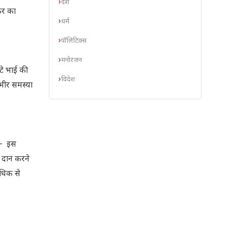
देश
कर का
धर्म
पॉलिटिक्स
मनोरंजन
टे भाई की
विदेश
ंभीर समस्या
ा – इस
छ दान करने
अधिक से