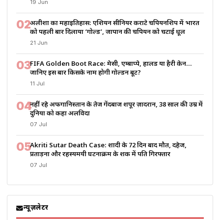
19 Jun
02
अलीशा का महाइतिहास: एशियन सीनियर कराटे चैंपियनशिप में भारत
को पहली बार दिलाया ‘गोल्ड’, जापान की चैंपियन को चटाई धूल
21 Jun
03
FIFA Golden Boot Race: मेसी, एम्बाप्पे, हालैंड या हैरी केन…
जानिए इस बार किसके नाम होगी गोल्डन बूट?
11 Jul
04
नहीं रहे अफगानिस्तान के तेज गेंदबाज शपूर ज़ादरान, 38 साल की उम्र में
दुनिया को कहा अलविदा
07 Jul
05
Akriti Sutar Death Case: शादी के 72 दिन बाद मौत, दहेज,
प्रताड़ना और रहस्यमयी घटनाक्रम के शक में पति गिरफ्तार
07 Jul
न्यूज़लेटर