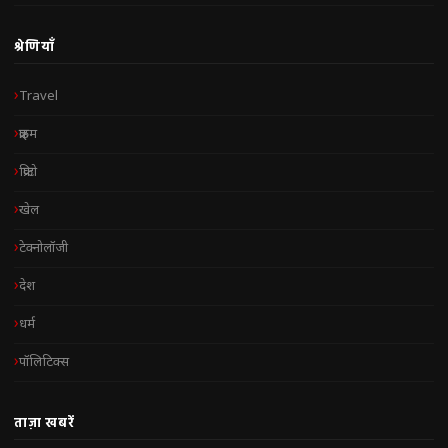
श्रेणियाँ
Travel
क्राइम
क्रिप्टो
खेल
टेक्नोलॉजी
देश
धर्म
पॉलिटिक्स
ताज़ा खबरें