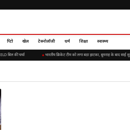
क्रिप्टो
खेल
टेक्नोलॉजी
धर्म
शिक्षा
स्वास्थ्य
ELD बिल की चर्चा
भारतीय क्रिकेट टीम को लगा बड़ा झटका, बुमराह के बाद साई सुदर्